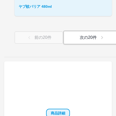
ヤブ蚊バリア 480ml
前の
20
件
次の
20
件
商品詳細