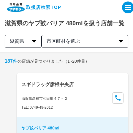
取扱店検索TOP
滋賀県のヤブ蚊バリア 480mlを扱う店舗一覧
企業・IR情報サイト
滋賀県
市区町村を選ぶ
製品情報サイト
187
件
の店舗が見つかりました
（1~20件目）
オンラインショップ
製品検索はこちら
スギドラッグ彦根中央店
取扱店検索はこちら
滋賀県彦根市和田町４７－２
TEL: 0749-49-2012
ヤブ蚊バリア 480ml