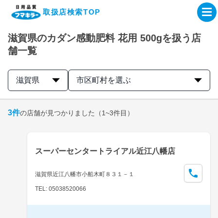
取扱店検索TOP
滋賀県のカダン感動肥料 花用 500gを扱う店
企業・IR情報サイト
舗一覧
製品情報サイト
滋賀県
市区町村を選ぶ
オンラインショップ
3
件
の店舗が見つかりました
（1~3件目）
製品検索はこちら
スーパーセンタートライアル近江八幡店
取扱店検索はこちら
滋賀県近江八幡市小船木町８３１－１
TEL: 05038520066