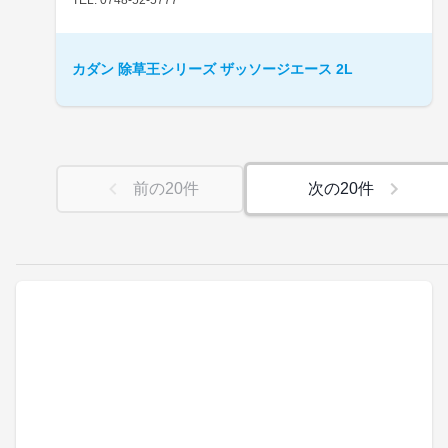
カダン 除草王シリーズ ザッソージエース 2L
前の
20
件
次の
20
件