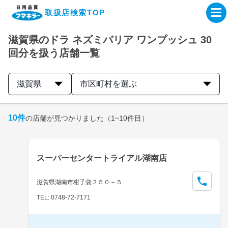
取扱店検索TOP
滋賀県のドラ ネズミバリア ワンプッシュ 30
企業・IR情報サイト
回分を扱う店舗一覧
製品情報サイト
滋賀県
市区町村を選ぶ
オンラインショップ
10
件
の店舗が見つかりました
（1~10件目）
製品検索はこちら
スーパーセンタートライアル湖南店
取扱店検索はこちら
滋賀県湖南市柑子袋２５０－５
TEL: 0748-72-7171