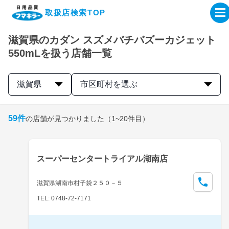
取扱店検索TOP
滋賀県のカダン スズメバチバズーカジェット
企業・IR情報サイト
550mLを扱う店舗一覧
製品情報サイト
滋賀県
市区町村を選ぶ
オンラインショップ
59
件
の店舗が見つかりました
（1~20件目）
製品検索はこちら
スーパーセンタートライアル湖南店
取扱店検索はこちら
滋賀県湖南市柑子袋２５０－５
TEL: 0748-72-7171