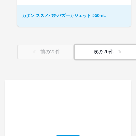
カダン スズメバチバズーカジェット 550mL
前の
20
件
次の
20
件