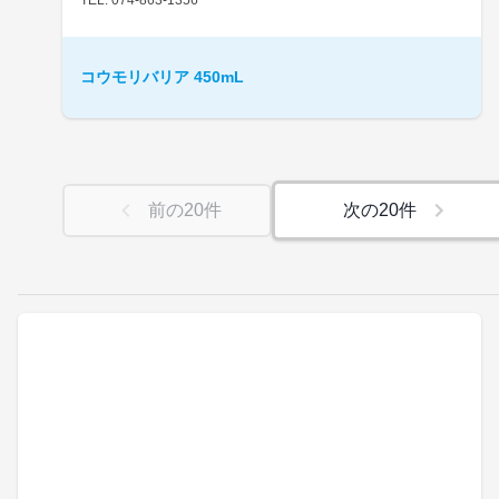
コウモリバリア 450mL
前の
20
件
次の
20
件