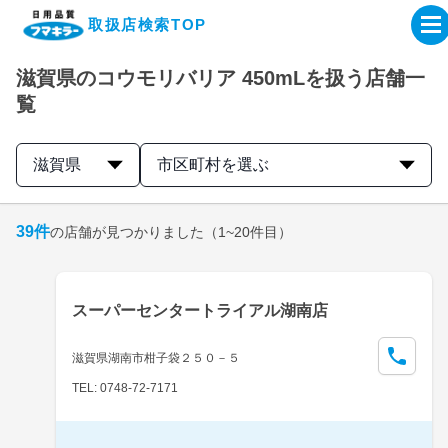
取扱店検索TOP
滋賀県のコウモリバリア 450mLを扱う店舗一
企業・IR情報サイト
覧
製品情報サイト
滋賀県
市区町村を選ぶ
オンラインショップ
39
件
の店舗が見つかりました
（1~20件目）
製品検索はこちら
スーパーセンタートライアル湖南店
取扱店検索はこちら
滋賀県湖南市柑子袋２５０－５
TEL: 0748-72-7171