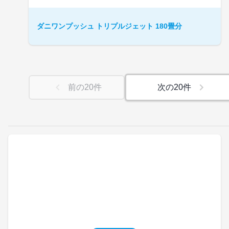
ダニワンプッシュ トリプルジェット 180畳分
前の
20
件
次の
20
件