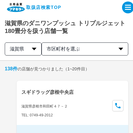
取扱店検索TOP
滋賀県のダニワンプッシュ トリプルジェット
企業・IR情報サイト
180畳分を扱う店舗一覧
製品情報サイト
滋賀県
市区町村を選ぶ
オンラインショップ
138
件
の店舗が見つかりました
（1~20件目）
製品検索はこちら
スギドラッグ彦根中央店
取扱店検索はこちら
滋賀県彦根市和田町４７－２
TEL: 0749-49-2012