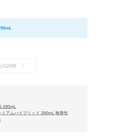
50mL
次の
20
件
280mL
ミアムハイブリッド 280mL 無香性
性