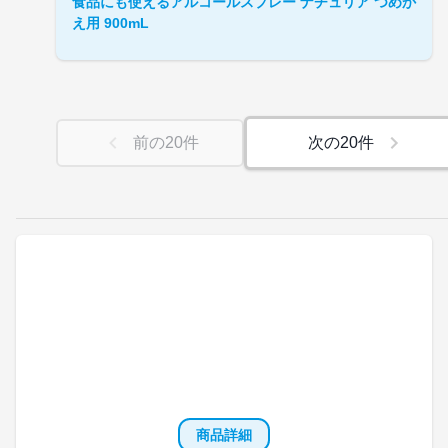
食品にも使えるアルコールスプレー ナチュリア つめか
え用 900mL
前の
20
件
次の
20
件
商品詳細