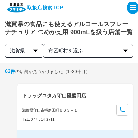
取扱店検索TOP
滋賀県の食品にも使えるアルコールスプレー
企業・IR情報サイト
ナチュリア つめかえ用 900mLを扱う店舗一覧
製品情報サイト
滋賀県
市区町村を選ぶ
オンラインショップ
63
件
の店舗が見つかりました
（1~20件目）
製品検索はこちら
ドラッグユタカ守山播磨田店
取扱店検索はこちら
滋賀県守山市播磨田町６６３－１
TEL: 077-514-2711