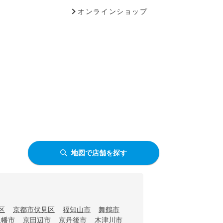
オンラインショップ
地図で店舗を探す
区
京都市伏見区
福知山市
舞鶴市
八幡市
京田辺市
京丹後市
木津川市