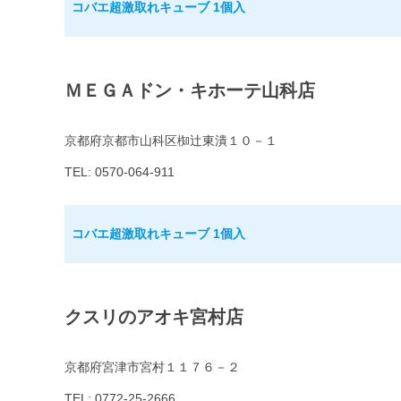
コバエ超激取れキューブ 1個入
ＭＥＧＡドン・キホーテ山科店
京都府京都市山科区椥辻東潰１０－１
TEL: 0570-064-911
コバエ超激取れキューブ 1個入
クスリのアオキ宮村店
京都府宮津市宮村１１７６－２
TEL: 0772-25-2666