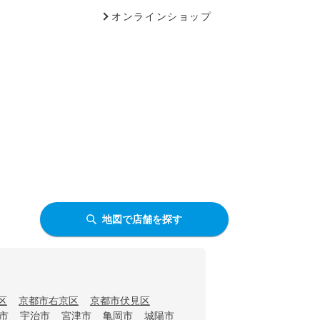
オンラインショップ
地図で店舗を探す
区
京都市右京区
京都市伏見区
市
宇治市
宮津市
亀岡市
城陽市