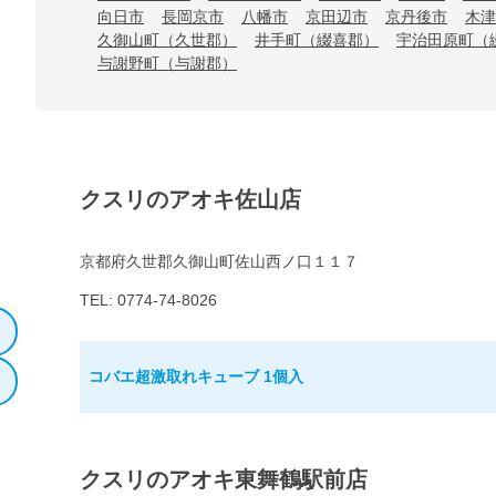
向日市
長岡京市
八幡市
京田辺市
京丹後市
木津
久御山町（久世郡）
井手町（綴喜郡）
宇治田原町（
与謝野町（与謝郡）
クスリのアオキ佐山店
京都府久世郡久御山町佐山西ノ口１１７
TEL: 0774-74-8026
コバエ超激取れキューブ 1個入
クスリのアオキ東舞鶴駅前店