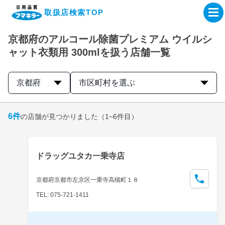
取扱店検索TOP
京都府のアルコール除菌プレミアム ウイルシ
企業・IR情報サイト
ャット衣類用 300mlを扱う店舗一覧
製品情報サイト
京都府
市区町村を選ぶ
オンラインショップ
6
件
の店舗が見つかりました
（1~6件目）
製品検索はこちら
ドラッグユタカ一乗寺店
取扱店検索はこちら
京都府京都市左京区一乗寺高槻町１８
TEL: 075-721-1411