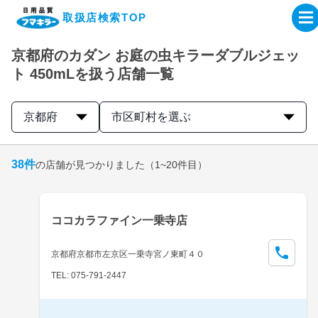
取扱店検索TOP
京都府のカダン お庭の虫キラーダブルジェッ
企業・IR情報サイト
ト 450mLを扱う店舗一覧
製品情報サイト
京都府
市区町村を選ぶ
オンラインショップ
38
件
の店舗が見つかりました
（1~20件目）
製品検索はこちら
ココカラファイン一乗寺店
取扱店検索はこちら
京都府京都市左京区一乗寺宮ノ東町４０
TEL: 075-791-2447