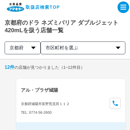
取扱店検索TOP
京都府のドラ ネズミバリア ダブルジェット
企業・IR情報サイト
420mLを扱う店舗一覧
製品情報サイト
京都府
市区町村を選ぶ
オンラインショップ
12
件
の店舗が見つかりました
（1~12件目）
製品検索はこちら
アル・プラザ城陽
取扱店検索はこちら
京都府城陽市富野荒見田１１２
TEL: 0774-56-2600