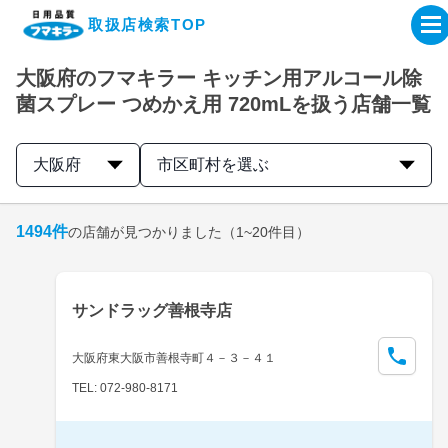
取扱店検索TOP
大阪府のフマキラー キッチン用アルコール除
企業・IR情報サイト
菌スプレー つめかえ用 720mLを扱う店舗一覧
製品情報サイト
大阪府
市区町村を選ぶ
オンラインショップ
1494
件
の店舗が見つかりました
（1~20件目）
製品検索はこちら
サンドラッグ善根寺店
取扱店検索はこちら
大阪府東大阪市善根寺町４－３－４１
TEL: 072-980-8171