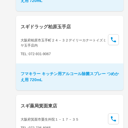
え用 720mL
スギドラッグ柏原玉手店
大阪府柏原市玉手町２４－３２デイリーカナートイズミ
ヤ玉手店内
TEL: 072-931-9067
フマキラー キッチン用アルコール除菌スプレー つめか
え用 720mL
スギ薬局箕面東店
大阪府箕面市粟生外院１－１７－３５
TEL: 072-736-8065