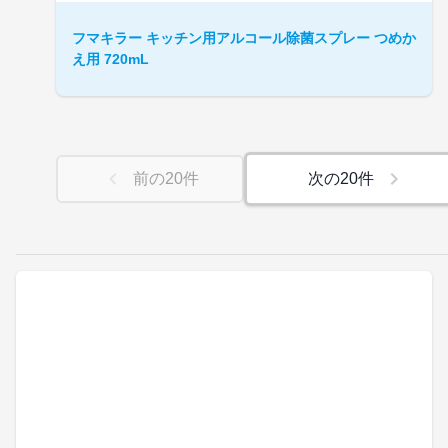
フマキラー キッチン用アルコール除菌スプレー つめか
え用 720mL
前の
20
件
次の
20
件