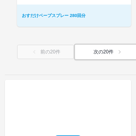
おすだけベープスプレー 280回分
前の
20
件
次の
20
件