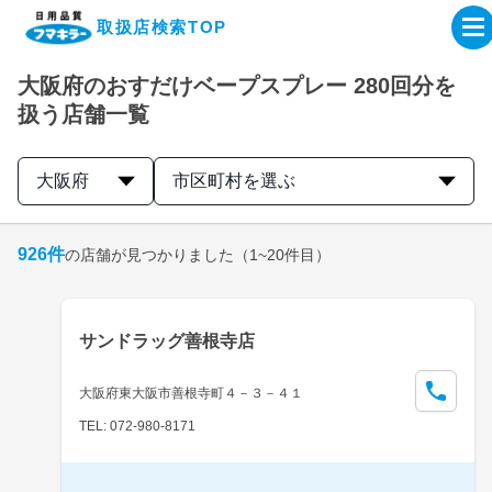
取扱店検索TOP
大阪府のおすだけベープスプレー 280回分を
企業・IR情報サイト
扱う店舗一覧
製品情報サイト
大阪府
市区町村を選ぶ
オンラインショップ
926
件
の店舗が見つかりました
（1~20件目）
製品検索はこちら
サンドラッグ善根寺店
取扱店検索はこちら
大阪府東大阪市善根寺町４－３－４１
TEL: 072-980-8171