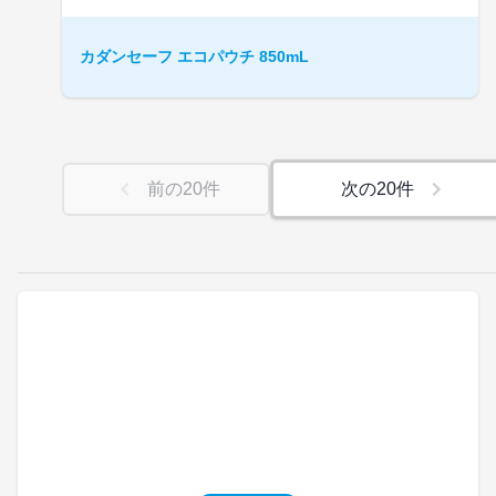
カダンセーフ エコパウチ 850mL
前の
20
件
次の
20
件