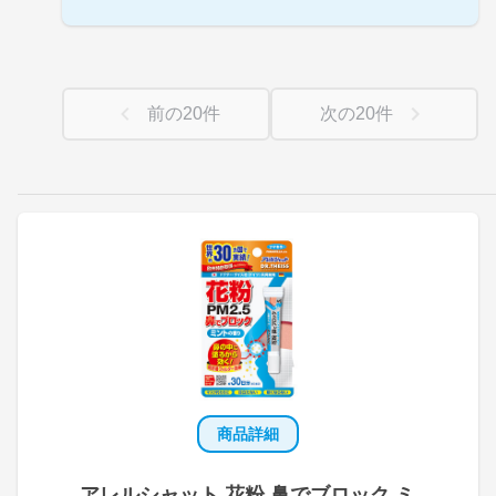
前の
20
件
次の
20
件
商品詳細
アレルシャット 花粉 鼻でブロック ミ