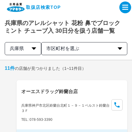
取扱店検索TOP
兵庫県のアレルシャット 花粉 鼻でブロック
企業・IR情報サイト
ミント チューブ入 30日分を扱う店舗一覧
製品情報サイト
兵庫県
市区町村を選ぶ
オンラインショップ
11
件
の店舗が見つかりました
（1~11件目）
製品検索はこちら
オーエスドラッグ鈴蘭台店
取扱店検索はこちら
兵庫県神戸市北区鈴蘭台北町１－９－１ベルスト鈴蘭台
３Ｆ
TEL: 078-593-3390