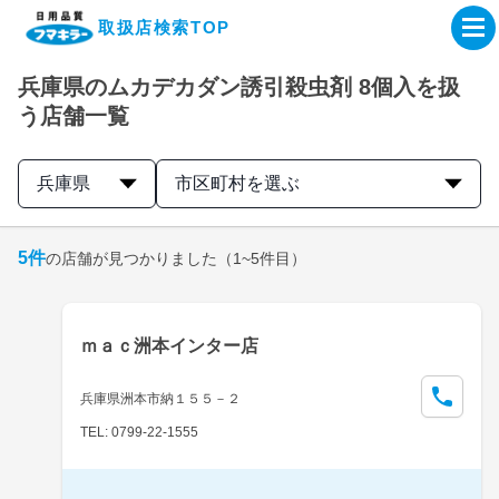
取扱店検索TOP
兵庫県のムカデカダン誘引殺虫剤 8個入を扱
企業・IR情報サイト
う店舗一覧
製品情報サイト
兵庫県
市区町村を選ぶ
オンラインショップ
5
件
の店舗が見つかりました
（1~5件目）
製品検索はこちら
ｍａｃ洲本インター店
取扱店検索はこちら
兵庫県洲本市納１５５－２
TEL: 0799-22-1555