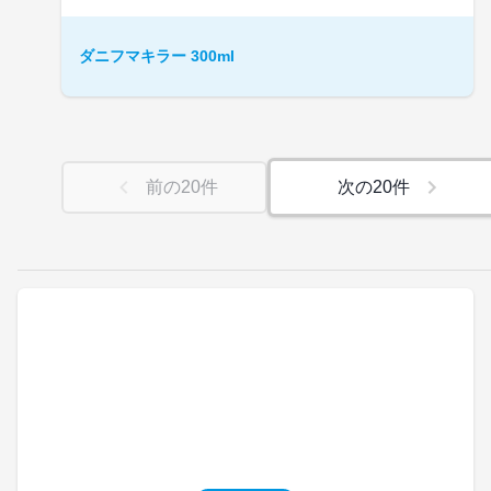
ダニフマキラー 300ml
前の
20
件
次の
20
件