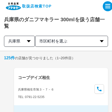
取扱店検索TOP
兵庫県のダニフマキラー 300mlを扱う店舗一
企業・IR情報サイト
覧
製品情報サイト
兵庫県
市区町村を選ぶ
オンラインショップ
125
件
の店舗が見つかりました
（1~20件目）
製品検索はこちら
コープデイズ相生
取扱店検索はこちら
兵庫県相生市旭３－７－６
TEL: 0791-22-5235