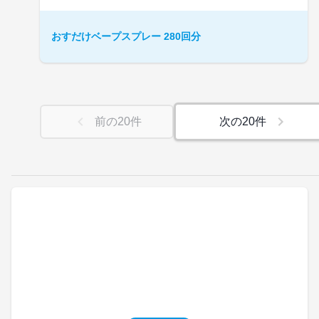
おすだけベープスプレー 280回分
前の
20
件
次の
20
件