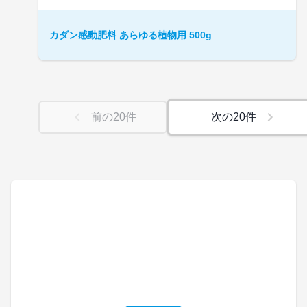
カダン感動肥料 あらゆる植物用 500g
前の
20
件
次の
20
件