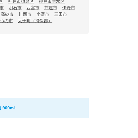
区
神戸市須磨区
神戸市垂水区
市
明石市
西宮市
芦屋市
伊丹市
高砂市
川西市
小野市
三田市
つの市
太子町（揖保郡）
900mL