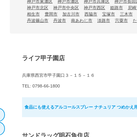
神戸市東灘区
神戸市灘区
神戸市兵庫区
神戸市長田
神戸市北区
神戸市中央区
神戸市西区
姫路市
尼崎
相生市
豊岡市
加古川市
西脇市
宝塚市
三木市
丹波篠山市
丹波市
南あわじ市
淡路市
宍粟市
た
ライフ甲子園店
兵庫県西宮市甲子園口３－１５－１６
TEL: 0798-66-1800
食品にも使えるアルコールスプレー ナチュリア つめかえ用 
サンドラッグ明石魚住店