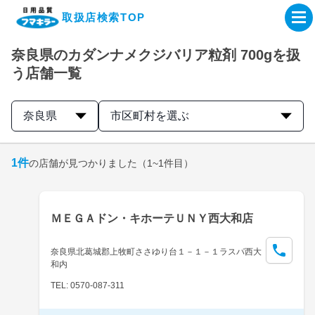
取扱店検索TOP
奈良県のカダンナメクジバリア粒剤 700gを扱
企業・IR情報サイト
う店舗一覧
製品情報サイト
奈良県
市区町村を選ぶ
オンラインショップ
1
件
の店舗が見つかりました
（1~1件目）
製品検索はこちら
ＭＥＧＡドン・キホーテＵＮＹ西大和店
取扱店検索はこちら
奈良県北葛城郡上牧町ささゆり台１－１－１ラスパ西大
和内
TEL: 0570-087-311