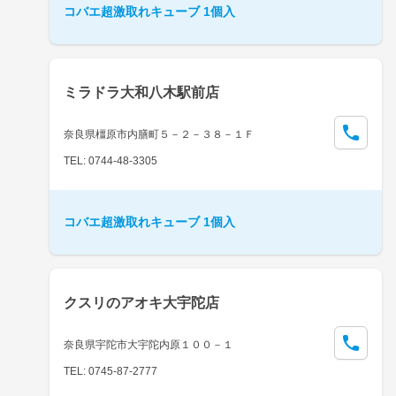
コバエ超激取れキューブ 1個入
ミラドラ大和八木駅前店
奈良県橿原市内膳町５－２－３８－１Ｆ
TEL: 0744-48-3305
コバエ超激取れキューブ 1個入
クスリのアオキ大宇陀店
奈良県宇陀市大宇陀内原１００－１
TEL: 0745-87-2777