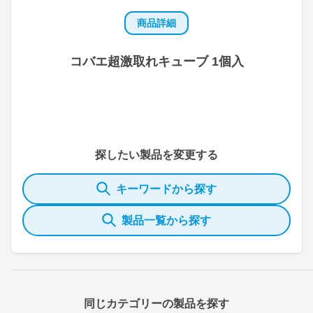
商品詳細
コバエ超激取れキューブ 1個入
探したい製品を変更する
キーワードから探す
製品一覧から探す
同じカテゴリーの製品を探す