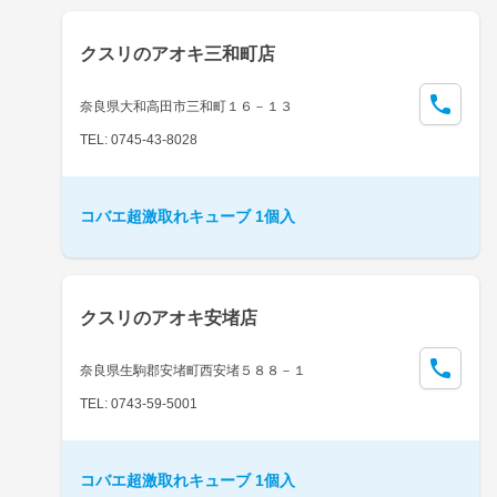
クスリのアオキ三和町店
奈良県大和高田市三和町１６－１３
TEL: 0745-43-8028
コバエ超激取れキューブ 1個入
クスリのアオキ安堵店
奈良県生駒郡安堵町西安堵５８８－１
TEL: 0743-59-5001
コバエ超激取れキューブ 1個入