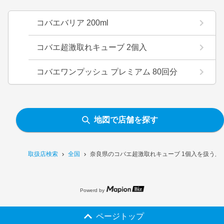
コバエバリア 200ml
コバエ超激取れキューブ 2個入
コバエワンプッシュ プレミアム 80回分
地図で店舗を探す
取扱店検索
全国
奈良県のコバエ超激取れキューブ 1個入を扱う店
Powerd by
ページトップ