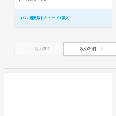
コバエ超激取れキューブ 1個入
前の
20
件
次の
20
件