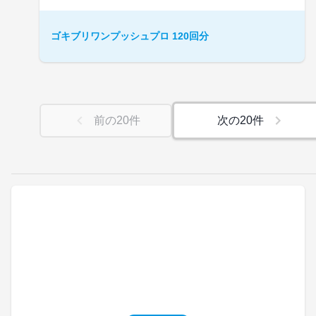
ゴキブリワンプッシュプロ 120回分
前の
20
件
次の
20
件