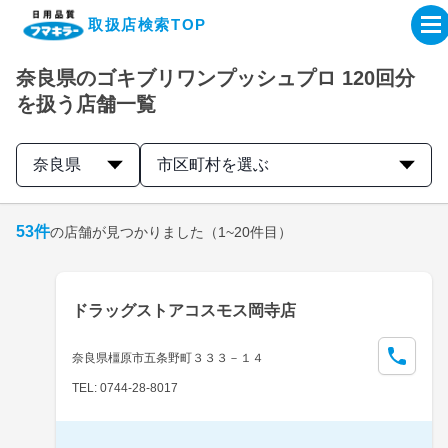
取扱店検索TOP
奈良県のゴキブリワンプッシュプロ 120回分
企業・IR情報サイト
を扱う店舗一覧
製品情報サイト
奈良県
市区町村を選ぶ
オンラインショップ
53
件
の店舗が見つかりました
（1~20件目）
製品検索はこちら
ドラッグストアコスモス岡寺店
取扱店検索はこちら
奈良県橿原市五条野町３３３－１４
TEL: 0744-28-8017