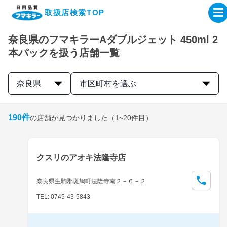
取扱店検索TOP
奈良県のフマキラーAダブルジェット 450ml 2
企業・IR情報サイト
本パックを扱う店舗一覧
製品情報サイト
奈良県
市区町村を選ぶ
オンラインショップ
190
件
の店舗が見つかりました
（1~20件目）
製品検索はこちら
クスリのアオキ法隆寺店
取扱店検索はこちら
奈良県生駒郡斑鳩町法隆寺南２－６－２
TEL: 0745-43-5843