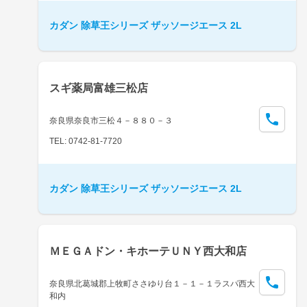
カダン 除草王シリーズ ザッソージエース 2L
スギ薬局富雄三松店
奈良県奈良市三松４－８８０－３
TEL: 0742-81-7720
カダン 除草王シリーズ ザッソージエース 2L
ＭＥＧＡドン・キホーテＵＮＹ西大和店
奈良県北葛城郡上牧町ささゆり台１－１－１ラスパ西大
和内