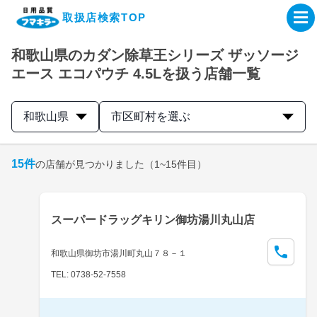
取扱店検索TOP
和歌山県のカダン除草王シリーズ ザッソージ
企業・IR情報サイト
エース エコパウチ 4.5Lを扱う店舗一覧
製品情報サイト
和歌山県
市区町村を選ぶ
オンラインショップ
15
件
の店舗が見つかりました
（1~15件目）
製品検索はこちら
スーパードラッグキリン御坊湯川丸山店
取扱店検索はこちら
和歌山県御坊市湯川町丸山７８－１
TEL: 0738-52-7558