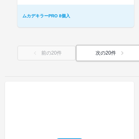
ムカデキラーPRO 8個入
前の
20
件
次の
20
件