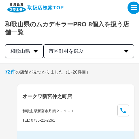
取扱店検索TOP
和歌山県のムカデキラーPRO 8個入を扱う店
企業・IR情報サイト
舗一覧
製品情報サイト
和歌山県
市区町村を選ぶ
オンラインショップ
72
件
の店舗が見つかりました
（1~20件目）
製品検索はこちら
オークワ新宮仲之町店
取扱店検索はこちら
和歌山県新宮市丹鶴２－１－１
TEL: 0735-21-2261