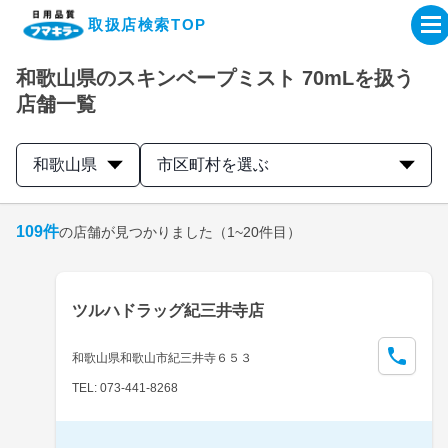
取扱店検索TOP
和歌山県のスキンベープミスト 70mLを扱う
企業・IR情報サイト
店舗一覧
製品情報サイト
和歌山県
市区町村を選ぶ
オンラインショップ
109
件
の店舗が見つかりました
（1~20件目）
製品検索はこちら
ツルハドラッグ紀三井寺店
取扱店検索はこちら
和歌山県和歌山市紀三井寺６５３
TEL: 073-441-8268