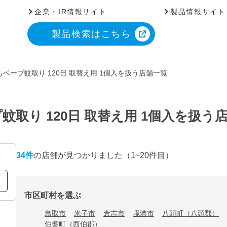
企業・IR情報サイト
製品情報サイト
製品検索はこちら
ベープ蚊取り 120日 取替え用 1個入を扱う店舗一覧
取り 120日 取替え用 1個入を扱う
34
件
の店舗が見つかりました
（1~20件目）
市区町村を選ぶ
鳥取市
米子市
倉吉市
境港市
八頭町（八頭郡）
伯耆町（西伯郡）