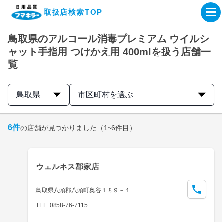
取扱店検索TOP
鳥取県のアルコール消毒プレミアム ウイルシ
企業・IR情報サイト
ャット手指用 つけかえ用 400mlを扱う店舗一
覧
製品情報サイト
鳥取県
市区町村を選ぶ
オンラインショップ
6
件
の店舗が見つかりました
（1~6件目）
製品検索はこちら
取扱店検索はこちら
ウェルネス郡家店
鳥取県八頭郡八頭町奥谷１８９－１
TEL: 0858-76-7115