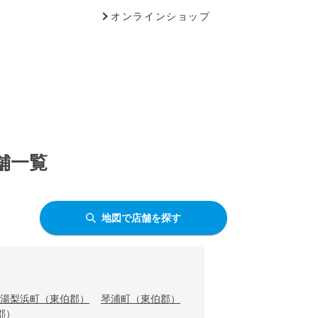
オンラインショップ
舗一覧
地図で店舗を探す
湯梨浜町（東伯郡）
琴浦町（東伯郡）
郡）