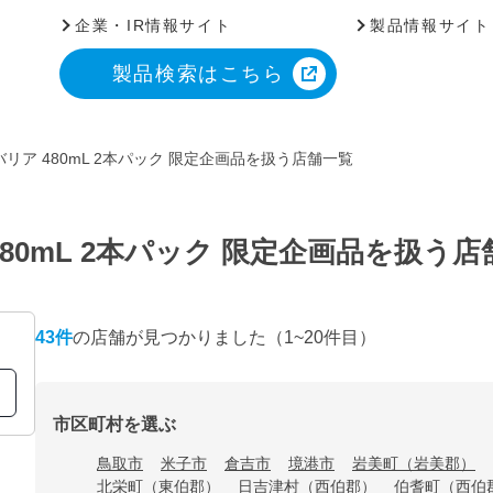
企業・IR情報サイト
製品情報サイト
製品検索はこちら
リア 480mL 2本パック 限定企画品を扱う店舗一覧
80mL 2本パック 限定企画品を扱う店
43
件
の店舗が見つかりました
（1~20件目）
市区町村を選ぶ
鳥取市
米子市
倉吉市
境港市
岩美町（岩美郡）
北栄町（東伯郡）
日吉津村（西伯郡）
伯耆町（西伯