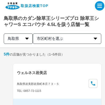
取扱店検索TOP
鳥取県のカダン除草王シリーズプロ 除草王シ
企業・IR情報サイト
ャワーS エコパウチ 4.5Lを扱う店舗一覧
製品情報サイト
鳥取県
市区町村を選ぶ
オンラインショップ
5
件
の店舗が見つかりました
（1~5件目）
製品検索はこちら
ウェルネス岩美店
取扱店検索はこちら
鳥取県岩美郡岩美町本庄７３－５
TEL: 0857-72-1115