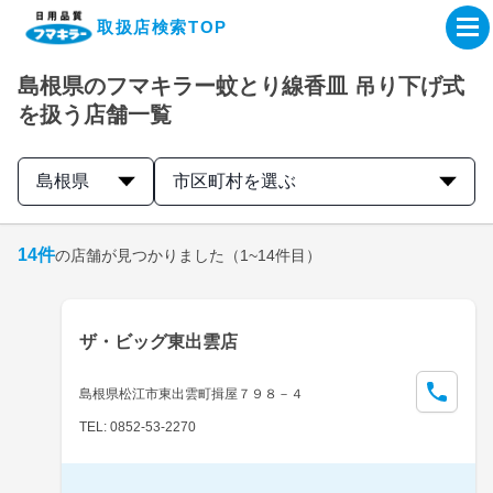
取扱店検索TOP
島根県のフマキラー蚊とり線香皿 吊り下げ式
企業・IR情報サイト
を扱う店舗一覧
製品情報サイト
島根県
市区町村を選ぶ
オンラインショップ
14
件
の店舗が見つかりました
（1~14件目）
製品検索はこちら
ザ・ビッグ東出雲店
取扱店検索はこちら
島根県松江市東出雲町揖屋７９８－４
TEL: 0852-53-2270