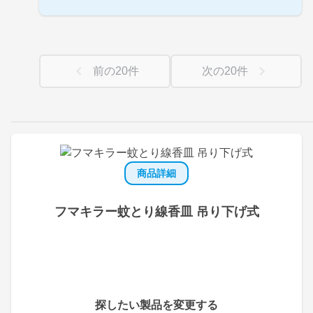
前の
20
件
次の
20
件
商品詳細
フマキラー蚊とり線香皿 吊り下げ式
探したい製品を変更する