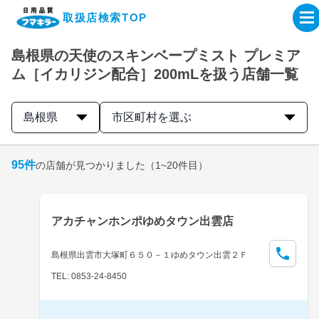
取扱店検索TOP
島根県の天使のスキンベープミスト プレミア
企業・IR情報サイト
ム［イカリジン配合］200mLを扱う店舗一覧
製品情報サイト
島根県
市区町村を選ぶ
オンラインショップ
95
件
の店舗が見つかりました
（1~20件目）
製品検索はこちら
アカチャンホンポゆめタウン出雲店
取扱店検索はこちら
島根県出雲市大塚町６５０－１ゆめタウン出雲２Ｆ
TEL: 0853-24-8450