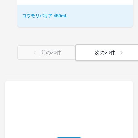
コウモリバリア 450mL
前の
20
件
次の
20
件