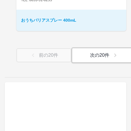
おうちバリアスプレー 400mL
前の
20
件
次の
20
件