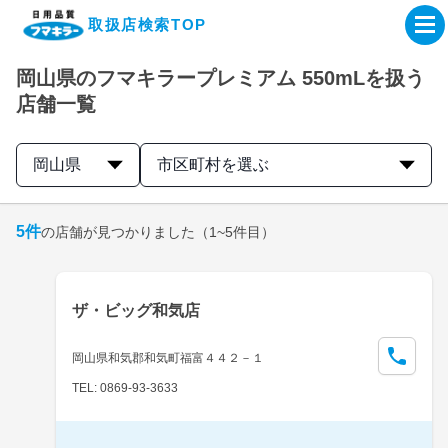
取扱店検索TOP
岡山県のフマキラープレミアム 550mLを扱う
企業・IR情報サイト
店舗一覧
製品情報サイト
岡山県
市区町村を選ぶ
オンラインショップ
5
件
の店舗が見つかりました
（1~5件目）
製品検索はこちら
ザ・ビッグ和気店
取扱店検索はこちら
岡山県和気郡和気町福富４４２－１
TEL: 0869-93-3633