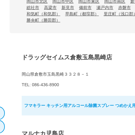
岡山市北区
岡山市中区
岡山市東区
岡山市南区
倉
総社市
高梁市
新見市
備前市
瀬戸内市
赤磐市
和気町（和気郡）
早島町（都窪郡）
里庄町（浅口郡
勝央町（勝田郡）
ドラッグセイムス倉敷玉島黒崎店
岡山県倉敷市玉島黒崎３３２８－１
TEL: 086-436-8900
フマキラー キッチン用アルコール除菌スプレー つめかえ用 
マルナカ児島店