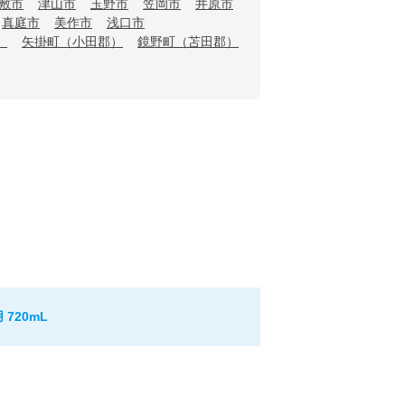
敷市
津山市
玉野市
笠岡市
井原市
真庭市
美作市
浅口市
）
矢掛町（小田郡）
鏡野町（苫田郡）
720mL