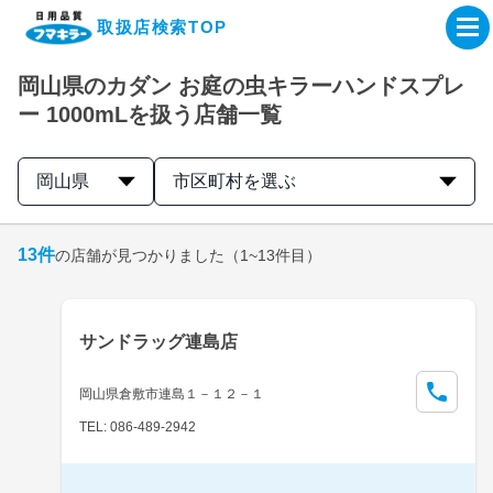
取扱店検索TOP
岡山県のカダン お庭の虫キラーハンドスプレ
企業・IR情報サイト
ー 1000mLを扱う店舗一覧
製品情報サイト
岡山県
市区町村を選ぶ
オンラインショップ
13
件
の店舗が見つかりました
（1~13件目）
製品検索はこちら
サンドラッグ連島店
取扱店検索はこちら
岡山県倉敷市連島１－１２－１
TEL: 086-489-2942