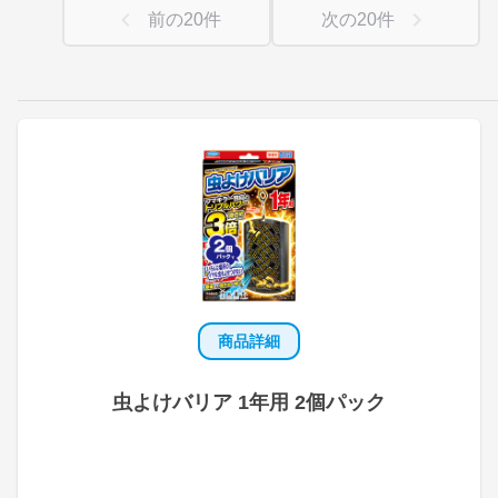
前の
20
件
次の
20
件
商品詳細
虫よけバリア 1年用 2個パック