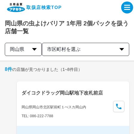
取扱店検索TOP
岡山県の虫よけバリア 1年用 2個パックを扱う
企業・IR情報サイト
店舗一覧
製品情報サイト
岡山県
市区町村を選ぶ
オンラインショップ
8
件
の店舗が見つかりました
（1~8件目）
製品検索はこちら
ダイコクドラッグ岡山駅地下改札前店
取扱店検索はこちら
岡山県岡山市北区駅前町１ぺスカ岡山内
TEL: 086-222-7788