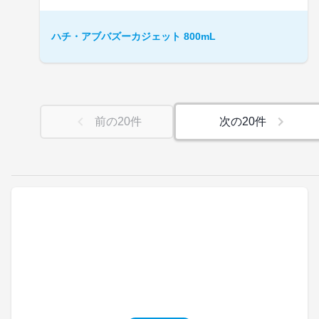
ハチ・アブバズーカジェット 800mL
前の
20
件
次の
20
件