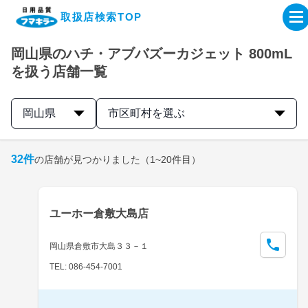
取扱店検索TOP
岡山県のハチ・アブバズーカジェット 800mL
企業・IR情報サイト
を扱う店舗一覧
製品情報サイト
岡山県
市区町村を選ぶ
オンラインショップ
32
件
の店舗が見つかりました
（1~20件目）
製品検索はこちら
ユーホー倉敷大島店
取扱店検索はこちら
岡山県倉敷市大島３３－１
TEL: 086-454-7001