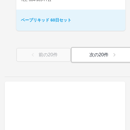
ベープリキッド 60日セット
前の
20
件
次の
20
件