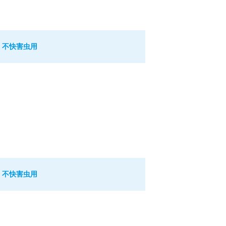
! 不快害虫用
Ｆ
! 不快害虫用