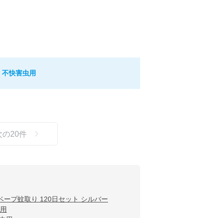
Ｆ
! 不快害虫用
次の
20
件
ープ蚊取り 120日セット シルバー
虫用