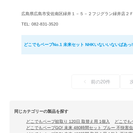
広島県広島市安佐南区緑井１－５－２フジグラン緑井店２
TEL: 082-831-3520
どこでもベープNo.1 未来セット NHKいないいないばあっ
前の
20
件
同じカテゴリーの製品を探す
どこでもベープ蚊取り 120日 取替え用 1個入
どこでもベ
どこでもベープGO! 未来 480時間セット ブルー 不快害