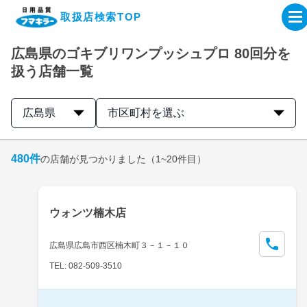
取扱店検索TOP
広島県のゴキブリワンプッシュプロ 80回分を
企業・IR情報サイト
扱う店舗一覧
製品情報サイト
広島県
市区町村を選ぶ
オンラインショップ
480
件
の店舗が見つかりました
（1~20件目）
製品検索はこちら
ウォンツ楠木店
取扱店検索はこちら
広島県広島市西区楠木町３－１－１０
TEL: 082-509-3510