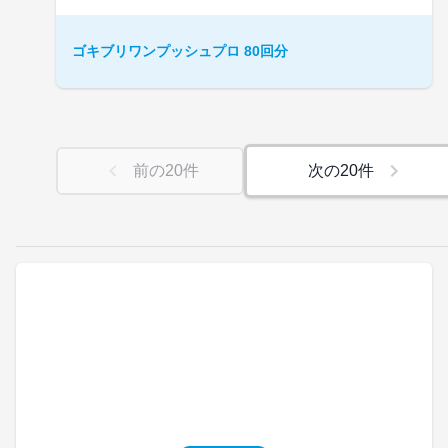
ゴキブリワンプッシュプロ 80回分
前の
20
件
次の
20
件