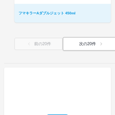
フマキラーAダブルジェット 450ml
前の
20
件
次の
20
件