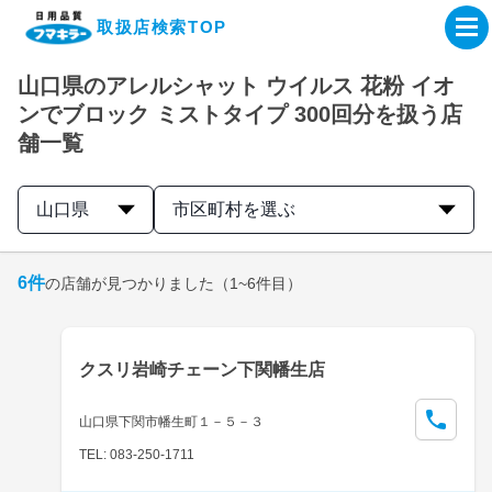
取扱店検索TOP
山口県のアレルシャット ウイルス 花粉 イオ
企業・IR情報サイト
ンでブロック ミストタイプ 300回分を扱う店
舗一覧
製品情報サイト
山口県
市区町村を選ぶ
オンラインショップ
6
件
の店舗が見つかりました
（1~6件目）
製品検索はこちら
取扱店検索はこちら
クスリ岩崎チェーン下関幡生店
山口県下関市幡生町１－５－３
TEL: 083-250-1711