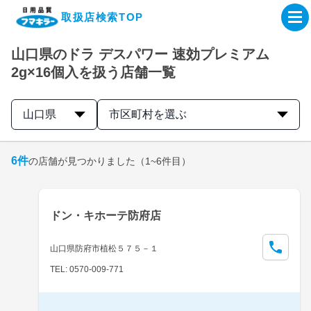
取扱店検索TOP
山口県のドラ デスパワー 速効プレミアム
企業・IR情報サイト
2g×16個入を扱う店舗一覧
製品情報サイト
山口県
市区町村を選ぶ
オンラインショップ
6
件
の店舗が見つかりました
（1~6件目）
製品検索はこちら
ドン・キホーテ防府店
取扱店検索はこちら
山口県防府市植松５７５－１
TEL: 0570-009-771